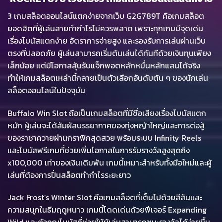
3 เกมสล็อตออนไลน์แตกง่ายจากเว็บ G2G789T คือเกมสล็อต
ยอดฮิตที่ผู้เล่นสายทำกำไรไม่ควรพลาด เพราะทุกเกมมีจุดเด่น
เรื่องโบนัสแตกง่าย อัตราการจ่ายสูง และรองรับการเล่นผ่านเว็บ
ตรงที่ปลอดภัย ผู้เล่นสามารถเริ่มต้นเล่นได้ทันทีด้วยเงินทุนเพียง
เล็กน้อย แต่มีโอกาสลุ้นรับแจ็กพอตหลักหมื่นหลักแสนได้จริง
ทำให้เกมสล็อตเหล่านี้กลายเป็นตัวเลือกอันดับต้น ๆ ของนักเล่น
สล็อตออนไลน์ในปัจจุบัน
Buffalo Win Slot ถือเป็นเกมสล็อตที่มีชื่อเสียงเรื่องโบนัสแตก
หนัก ผู้เล่นจะได้สัมผัสบรรยากาศของทุ่งหญ้าใหญ่และการต่อสู้
ของราชาควายผ่านกราฟิกสุดสวย พร้อมระบบ Infinity Reels
และโบนัสฟรีเกมที่ช่วยเพิ่มโอกาสในการรับรางวัลสูงสุดถึง
x100,000 เท่าของเงินเดิมพัน เกมนี้เหมาะสำหรับทั้งมือใหม่และผู้
เล่นที่ต้องการปั่นสล็อตทำกำไรระยะยาว
Jack Frost’s Winter Slot คือเกมสล็อตที่เต็มไปด้วยสีสันและ
ความสนุกในธีมฤดูหนาว เกมนี้โดดเด่นด้วยฟีเจอร์ Expanding