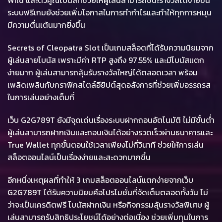
Wild และตัวคูณโบนัสที่ช่วยให้ผู้เล่นสามารถชนะรางวัลได้ง่ายขึ้น
ระบบฟรีเกมยังช่วยเพิ่มโอกาสในการทำกำไรและทำให้ทุกการหมุน
มีความตื่นเต้นมากยิ่งขึ้น
Secrets of Cleopatra Slot เป็นเกมสล็อตที่ได้รับความนิยมจาก
ผู้เล่นสายโบนัส เพราะมีค่า RTP สูงถึง 97.55% และมีโบนัสแตก
ง่ายมาก ผู้เล่นสามารถลุ้นรับรางวัลใหญ่ได้ตลอดเวลา พร้อม
เพลิดเพลินกับกราฟิกสไตล์อียิปต์สุดอลังการที่ช่วยเพิ่มอรรถรส
ในการเล่นอย่างเต็มที่
เว็บ G2G789T ยังมีจุดเด่นเรื่องระบบฝากถอนอัตโนมัติ ไม่มีขั้นต่ำ
ผู้เล่นสามารถฝากเงินและถอนเงินได้อย่างรวดเร็วผ่านธนาคารและ
True Wallet ทุกขั้นตอนใช้เวลาเพียงไม่กี่วินาที ช่วยให้การเล่น
สล็อตออนไลน์เป็นเรื่องง่ายและสะดวกมากขึ้น
อีกหนึ่งเหตุผลที่ทำให้ 3 เกมสล็อตออนไลน์แตกง่ายจากเว็บ
G2G789T ได้รับความนิยมคือโปรโมชั่นที่จัดเต็มตลอดทั้งวัน ไม่
ว่าจะเป็นเครดิตฟรี โบนัสฝากเงิน หรือกิจกรรมลุ้นรางวัลพิเศษ ผู้
เล่นสามารถรับสิทธิประโยชน์ได้อย่างต่อเนื่อง ช่วยเพิ่มทุนในการ