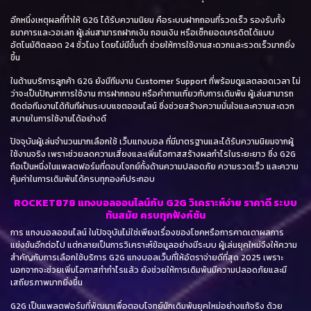
อีกหนึ่งเหตุผลที่ทำให้ G2G ได้รับความนิยม คือระบบฝากถอนที่รวดเร็ว รองรับทั้ง
ธนาคารและวอเลท ผู้เล่นสามารถฝากเงิน ถอนเงิน หรือเช็กยอดเครดิตได้แบบ
อัตโนมัติตลอด 24 ชั่วโมง โดยไม่มีขั้นต่ำ ช่วยให้การใช้งานสะดวกและรวดเร็วมากยิ่ง
ขึ้น
ในด้านบริการลูกค้า G2G ยังมีทีมงาน Customer Support ที่พร้อมดูแลตลอดเวลา ไม่
ว่าจะเป็นปัญหาการใช้งาน การฝากถอน หรือคำถามเกี่ยวกับการเดิมพัน ผู้เล่นสามารถ
ติดต่อทีมงานได้ทันทีผ่านระบบแชตออนไลน์ ซึ่งช่วยสร้างความมั่นใจและความสะดวก
สบายในการใช้งานได้อย่างดี
ปัจจุบันผู้เล่นจำนวนมากเลือกใช้ เว็บแทงบอล ที่มีมาตรฐานและได้รับความนิยมจากผู้
ใช้งานจริง เพราะช่วยลดความเสี่ยงและเพิ่มโอกาสสร้างผลกำไรในระยะยาว ซึ่ง G2G
ถือเป็นหนึ่งในแพลตฟอร์มที่ตอบโจทย์ทั้งด้านความปลอดภัย ความรวดเร็ว และความ
คุ้มค่าในการเดิมพันได้ครบทุกองค์ประกอบ
ROCKET878 แทงบอลออนไลน์กับ G2G วิเคราะห์ง่าย ราคาดี ระบบ
ทันสมัย ครบทุกฟังก์ชัน
การ แทงบอลออนไลน์ ในปัจจุบันไม่ใช่เพียงเรื่องของโชคหรือการคาดเดาผลการ
แข่งขันอีกต่อไป แต่กลายเป็นการวิเคราะห์ข้อมูลอย่างมีระบบ ผู้เล่นยุคใหม่จึงให้ความ
สำคัญกับการเลือกใช้บริการ G2G แทงบอลเว็บที่ให้อัตราจ่ายดีที่สุด 2025 เพราะ
นอกจากจะช่วยเพิ่มโอกาสทำกำไรแล้ว ยังช่วยให้การเดิมพันมีความปลอดภัยและมี
เสถียรภาพมากยิ่งขึ้น
G2G เป็นแพลตฟอร์มที่พัฒนาเพื่อตอบโจทย์นักเดิมพันยุคใหม่อย่างแท้จริง ด้วย