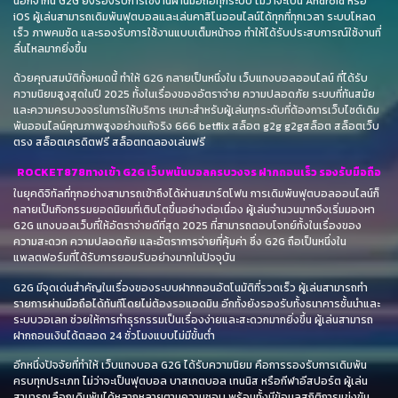
นอกจากนี้ G2G ยังรองรับการใช้งานผ่านมือถือทุกระบบ ไม่ว่าจะเป็น Android หรือ
iOS ผู้เล่นสามารถเดิมพันฟุตบอลและเล่นคาสิโนออนไลน์ได้ทุกที่ทุกเวลา ระบบโหลด
เร็ว ภาพคมชัด และรองรับการใช้งานแบบเต็มหน้าจอ ทำให้ได้รับประสบการณ์ใช้งานที่
ลื่นไหลมากยิ่งขึ้น
ด้วยคุณสมบัติทั้งหมดนี้ ทำให้ G2G กลายเป็นหนึ่งใน เว็บแทงบอลออนไลน์ ที่ได้รับ
ความนิยมสูงสุดในปี 2025 ทั้งในเรื่องของอัตราจ่าย ความปลอดภัย ระบบที่ทันสมัย
และความครบวงจรในการให้บริการ เหมาะสำหรับผู้เล่นทุกระดับที่ต้องการเว็บไซต์เดิม
พันออนไลน์คุณภาพสูงอย่างแท้จริง
666 betflix สล็อต g2g g2gสล็อต
สล็อตเว็บ
ตรง
สล็อตเครดิตฟรี
สล็อตทดลองเล่นฟรี
ROCKET878ทางเข้า G2G เว็บพนันบอลครบวงจร ฝากถอนเร็ว รองรับมือถือ
ในยุคดิจิทัลที่ทุกอย่างสามารถเข้าถึงได้ผ่านสมาร์ตโฟน การเดิมพันฟุตบอลออนไลน์ก็
กลายเป็นกิจกรรมยอดนิยมที่เติบโตขึ้นอย่างต่อเนื่อง ผู้เล่นจำนวนมากจึงเริ่มมองหา
G2G แทงบอลเว็บที่ให้อัตราจ่ายดีที่สุด 2025 ที่สามารถตอบโจทย์ทั้งในเรื่องของ
ความสะดวก ความปลอดภัย และอัตราการจ่ายที่คุ้มค่า ซึ่ง G2G ถือเป็นหนึ่งใน
แพลตฟอร์มที่ได้รับการยอมรับอย่างมากในปัจจุบัน
G2G มีจุดเด่นสำคัญในเรื่องของระบบฝากถอนอัตโนมัติที่รวดเร็ว ผู้เล่นสามารถทำ
รายการผ่านมือถือได้ทันทีโดยไม่ต้องรอแอดมิน อีกทั้งยังรองรับทั้งธนาคารชั้นนำและ
ระบบวอเลท ช่วยให้การทำธุรกรรมเป็นเรื่องง่ายและสะดวกมากยิ่งขึ้น ผู้เล่นสามารถ
ฝากถอนเงินได้ตลอด 24 ชั่วโมงแบบไม่มีขั้นต่ำ
อีกหนึ่งปัจจัยที่ทำให้ เว็บแทงบอล G2G ได้รับความนิยม คือการรองรับการเดิมพัน
ครบทุกประเภท ไม่ว่าจะเป็นฟุตบอล บาสเกตบอล เทนนิส หรือกีฬาอีสปอร์ต ผู้เล่น
สามารถเลือกเดิมพันได้หลากหลายตามความชอบ พร้อมทั้งมีข้อมูลสถิติการแข่งขัน