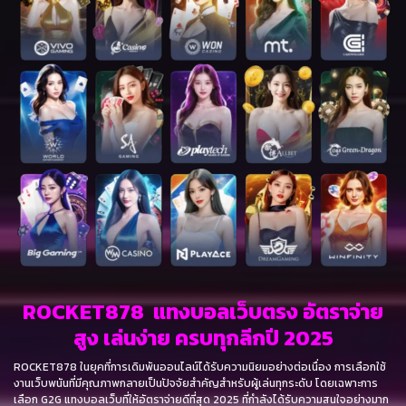
ROCKET878 แทงบอลเว็บตรง อัตราจ่าย
สูง เล่นง่าย ครบทุกลีกปี 2025
ROCKET878
ในยุคที่การเดิมพันออนไลน์ได้รับความนิยมอย่างต่อเนื่อง การเลือกใช้
งานเว็บพนันที่มีคุณภาพกลายเป็นปัจจัยสำคัญสำหรับผู้เล่นทุกระดับ โดยเฉพาะการ
เลือก G2G แทงบอลเว็บที่ให้อัตราจ่ายดีที่สุด 2025 ที่กำลังได้รับความสนใจอย่างมาก