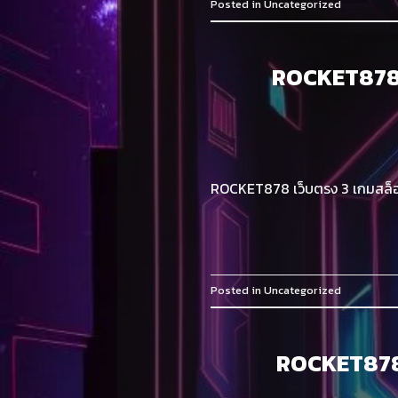
Posted in
Uncategorized
ROCKET878 เ
ROCKET878 เว็บตรง 3 เกมสล็อ
Posted in
Uncategorized
ROCKET878 