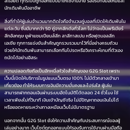
ละเอียด ทุกระบบถูกออกแบบมาให้ใช้งานง่าย รองรับทั้งมือใหม่และ
นักเดิมพันมืออาชีพ
สิ่งที่ทำให้ผู้เล่นจำนวนมากติดใจคือจำนวนคู่บอลที่เปิดให้เดิมพันใน
แต่ละวัน ซึ่งมีมากกว่า 50 คู่จากลีกดังทั่วโลก ไม่ว่าจะเป็นพรีเมียร์
ลีกอังกฤษ ยูฟ่าแชมเปียนส์ลีก ลาลีกาสเปน หรือฟุตบอลลีก
เอเชีย ทุกการแข่งขันสำคัญถูกรวบรวมมาไว้ที่นี่อย่างครบถ้วน
ช่วยให้นักเดิมพันสามารถเลือกทีมโปรดหรือวิเคราะห์เกมที่ตัวเอง
ถนัดได้อย่างอิสระ
ความปลอดภัยถือเป็นอีกหนึ่งหัวใจสำคัญของ G2G Slot เพราะ
เว็บนี้เปิดให้บริการในรูปแบบเว็บตรง 100% ไม่มีตัวกลางเข้ามา
เกี่ยวข้อง ทำให้ระบบการเงินมีความมั่นคงและโปร่งใส ผู้เล่น
สามารถฝากถอนเงินผ่านระบบอัตโนมัติได้ตลอด 24 ชั่วโมง ใช้
เวลาเพียงไม่กี่วินาที เงินเข้าบัญชีจริง ไม่มีปัญหาถอนเงินไม่ได้
หรือยอดหายระหว่างทางเหมือนเว็บไม่มีมาตรฐาน
นอกจากนั้น G2G Slot ยังให้ความสำคัญกับประสบการณ์ของผู้
เล่นอย่างมาก เว็บไซต์ถูกออกแบบให้รองรับการใช้งานผ่านมือถือ