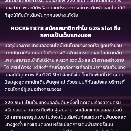
จัดเต็ม และบริการระดับมืออาชีพ G2G Slot คือคำตอบที่ไม่ควร
มองข้าม เพราะที่นี่พร้อมมอบประสบการณ์การเดิมพันออนไลน์ที่ดี
ที่สุดให้กับนักเดิมพันทุกคนอย่างแท้จริง
ROCKET878 สมัครสมาชิก ทำไม G2G Slot ถึง
กลายเป็นเว็บแทงบอล
ปัจจุบันวงการแทงบอลออนไลน์เติบโตอย่างรวดเร็ว ผู้คนจำนวน
มากหันมาให้ความสนใจกับการเดิมพันผ่านระบบออนไลน์มากขึ้น
เพราะสามารถเข้าถึงได้ง่าย สะดวก รวดเร็ว และมีโอกาสสร้างราย
ได้เสริมได้จริง แต่สิ่งสำคัญที่สุดคือการเลือกใช้บริการกับเว็บแทง
บอลที่มีคุณภาพ ซึ่ง G2G Slot คือหนึ่งในเว็บเดิมพันที่ได้รับความ
นิยมสูงสุดจากนักเดิมพันยุคใหม่ ด้วยระบบที่ทันสมัยและบริการที่
ตอบโจทย์ผู้เล่นอย่างครบวงจร
G2G Slot เป็นเว็บแทงบอลอันดับหนึ่งที่โดดเด่นเรื่องความครบ
ครันของตลาดการเดิมพัน ผู้เล่นสามารถเลือกแทงบอลออนไลน์
ได้หลากหลายรูปแบบ ไม่ว่าจะเป็นเดิมพันก่อนแข่ง เดิมพันบอลสด
แทงสูงต่ำ แทงแฮนดิแคป หรือแม้แต่การเดิมพันสกอร์แบบ