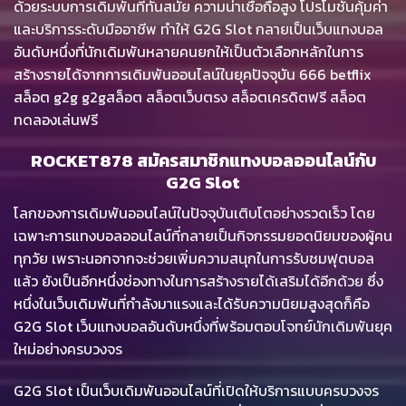
ด้วยระบบการเดิมพันที่ทันสมัย ความน่าเชื่อถือสูง โปรโมชั่นคุ้มค่า
และบริการระดับมืออาชีพ ทำให้ G2G Slot กลายเป็นเว็บแทงบอล
อันดับหนึ่งที่นักเดิมพันหลายคนยกให้เป็นตัวเลือกหลักในการ
สร้างรายได้จากการเดิมพันออนไลน์ในยุคปัจจุบัน
666 betflix
สล็อต g2g g2gสล็อต
สล็อตเว็บตรง
สล็อตเครดิตฟรี
สล็อต
ทดลองเล่นฟรี
ROCKET878 สมัครสมาชิกแทงบอลออนไลน์กับ
G2G Slot
โลกของการเดิมพันออนไลน์ในปัจจุบันเติบโตอย่างรวดเร็ว โดย
เฉพาะการแทงบอลออนไลน์ที่กลายเป็นกิจกรรมยอดนิยมของผู้คน
ทุกวัย เพราะนอกจากจะช่วยเพิ่มความสนุกในการรับชมฟุตบอล
แล้ว ยังเป็นอีกหนึ่งช่องทางในการสร้างรายได้เสริมได้อีกด้วย ซึ่ง
หนึ่งในเว็บเดิมพันที่กำลังมาแรงและได้รับความนิยมสูงสุดก็คือ
G2G Slot เว็บแทงบอลอันดับหนึ่งที่พร้อมตอบโจทย์นักเดิมพันยุค
ใหม่อย่างครบวงจร
G2G Slot เป็นเว็บเดิมพันออนไลน์ที่เปิดให้บริการแบบครบวงจร