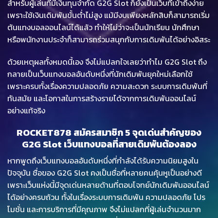
สำหรับผู้เล่นที่มีเงินทุนจำกัด G2G Slot ก็ยังเป็นเว็บที่เข้าถึงง่าย
เพราะใช้เงินเดิมพันขั้นต่ำไม่สูง แม้มีงบเพียงหลักสิบก็สามารถเริ่ม
ต้นแทงบอลออนไลน์ได้แล้ว ทำให้ไม่ว่าจะเป็นนักเรียน นักศึกษา
หรือพนักงานประจำก็สามารถร่วมสนุกกับการเดิมพันได้อย่างอิสระ
ด้วยเหตุผลทั้งหมดนี้เอง จึงไม่แปลกใจเลยว่าทำไม G2G Slot ถึง
กลายเป็นเว็บแทงบอลอันดับหนึ่งที่นักเดิมพันยุคใหม่เลือกใช้
เพราะครบทั้งเรื่องความปลอดภัย ความสะดวก ระบบการเดิมพันที่
ทันสมัย และโอกาสในการสร้างรายได้จากการเดิมพันออนไลน์
อย่างแท้จริง
ROCKET878 สมัครสมาชิก 5 จุดเด่นสำคัญของ
G2G Slot เว็บแทงบอลที่สายเดิมพันต้องลอง
หากพูดถึงเว็บแทงบอลอันดับหนึ่งที่กำลังได้รับความนิยมสูงใน
ปัจจุบัน ชื่อของ G2G Slot คงเป็นชื่อที่หลายคนคุ้นหูเป็นอย่างดี
เพราะเว็บแห่งนี้มีจุดเด่นหลายด้านที่ตอบโจทย์นักเดิมพันออนไลน์
ได้อย่างครบถ้วน ทั้งในเรื่องระบบการเดิมพัน ความปลอดภัย โปร
โมชั่น และการบริการที่มีคุณภาพ จึงไม่แปลกที่ผู้เล่นจำนวนมาก